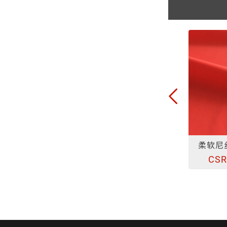
炫彩印花圆点反光布19号图
柔软尼丝纺红色反光布
炫彩印
SR-XC-019
CSR-6036-NSF
CS