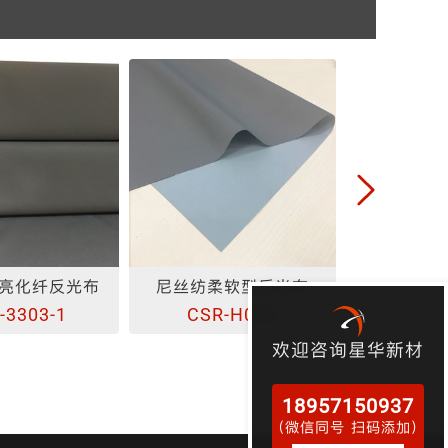
柔软型反光布
雪纺柔软型反光布
高亮化纤
R-H002
CSR-H005
CSR1
欢迎咨询星华新材
18957150937
（微信同号 扫码添加）