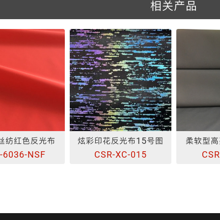
相关产品
花反光布15号图
柔软型高亮化纤反光布
尼丝纺
R-XC-015
CSR-3303-1
CS