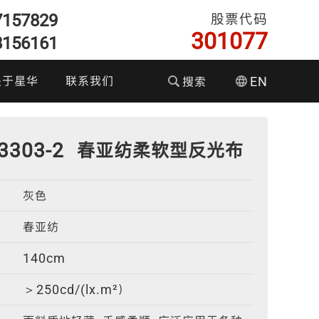
7157829
股票代码
301077
8156161
关于星华
联系我们
搜索
EN
们的优势
-3303-2 春亚纺柔软型反光布
企业文化
灰色
资者关系
彩色反光面料
耐水洗反光布
T恤执勤服
反光织带
春亚纺
140cm
＞250cd/(lx.m²）