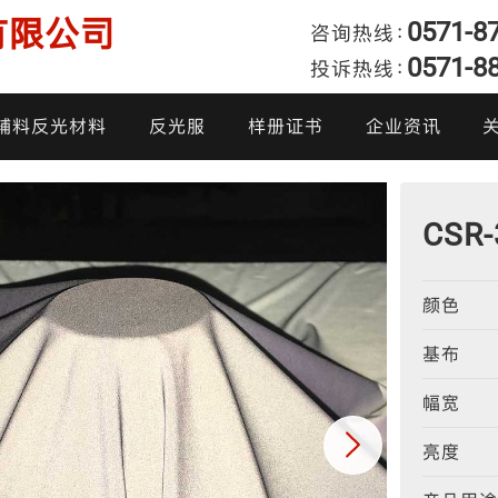
有限公司
0571-8
咨询热线：
0571-8
投诉热线：
发
辅料反光材料
反光服
样册证书
企业资讯
产品样册
企业动态
我
CSR
产品证书
行业新闻
颜色
投
炫彩反光面料
阻燃反光布
高亮反光布
反光雨衣
柔软反光面料
反光热贴膜
亮银反光布
反光棉衣
基布
幅宽
亮度