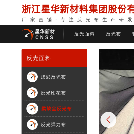
浙江星华新材料集团股份
厂家直销·专注反光布生产研
星华新材
反光面料
反光布
CNSS
反光面料
炫彩反光布
反光印花布
印花反光面料
普亮反光布
反光背心
反光布
柔软全反光布
反光弹力布