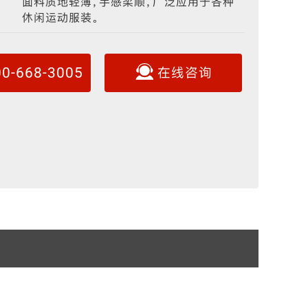
面料质地轻薄，手感柔顺，广泛应用于各种
休闲运动服装。
反光晶格
夜光面料
00-668-3005
在线咨询