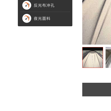
反光布冲孔
渐变反光面料
彩色反光布
夜光面料