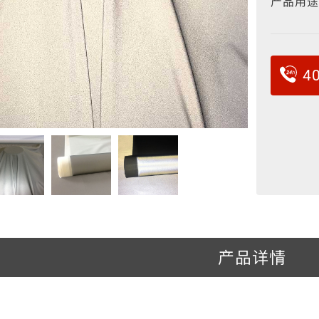
产品用途
反光包边条
反光弹力布
冲孔反光布
反光丝
4
产品详情