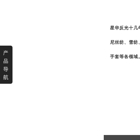
星华反光十几
尼丝纺、雪纺
产
手套等各领域
品
导
航