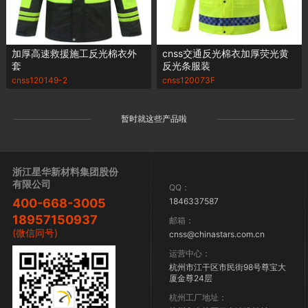
加厚高速救援施工反光棉衣外
cnss交通反光棉衣加厚荧光黄
套
反光条服装
cnss120149-2
cnss120073F
暂时就这些产品啦
浙江星华新材料集团股份
有限公司
QQ：
1846337587
400-668-3005
18957150937
邮箱：
(微信同号)
cnss@chinastars.com.cn
运营中心：
杭州市江干区市民街98号尊宝大
厦金尊24层
杭州工厂地址：