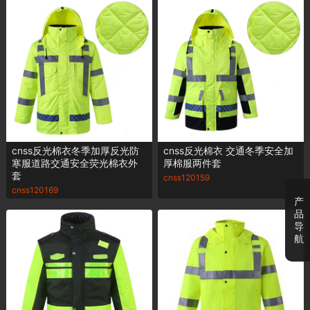
cnss反光棉衣冬季加厚反光防
cnss反光棉衣 交通冬季安全加
寒服道路交通安全荧光棉衣外
厚棉服两件套
套
cnss120159
cnss120169
产
品
导
航