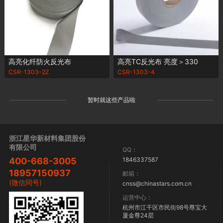
高亮化纤防火反光布
高亮TC反光布 亮度＞330
CSR-1303-2Z
CSR-1303-4
暂时就这些产品啦
浙江星华新材料集团股份
有限公司
QQ：
1846337587
400-668-3005
18957150937
邮箱：
(微信同号)
cnss@chinastars.com.cn
运营中心：
杭州市江干区市民街98号尊宝大
厦金尊24层