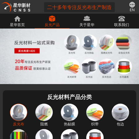
星华新材
二十多年专注反光布生产制造
EN
CNSS
星华首页
反光产品
关于星华
联系我们
反光材料产品分类
反光布
阻燃
热贴膜
织带
包边