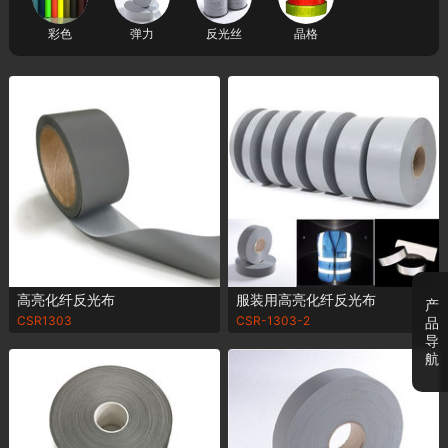
彩色
弹力
反光丝
晶格
高亮化纤反光布
服装用高亮化纤反光布
产
CSR1303
CSR-1303-2
品
导
航