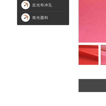
反光布冲孔
渐变反光面料
彩色反光布
夜光面料