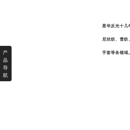
星华反光十几
尼丝纺、雪纺
产
手套等各领域
品
导
航