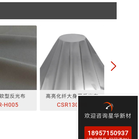
软型反光布
高亮化纤大身用反光布
柔软涤丝
R-H005
CSR1303-2
CSR
欢迎咨询星华新材
18957150937