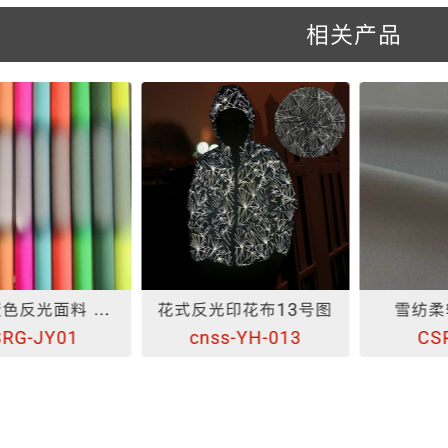
相关产品
黄灰渐变色反光面料 颜色可定制
花式反光印花布13号图
雪纺柔
RG-JY01
cnss-YH-013
CS