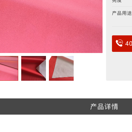
亮度
反光包边条
反光弹力布
冲孔反光布
反光丝
产品用途
4
产品详情