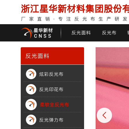
浙江星华新材料集团股份
厂家直销·专注反光布生产研
星华新材
反光面料
反光布
CNSS
反光面料
炫彩反光布
反光印花布
印花反光面料
普亮反光布
反光背心
反光布
柔软全反光布
反光弹力布