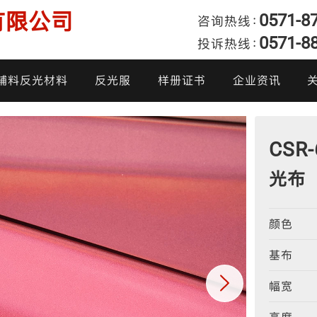
有限公司
0571-8
咨询热线：
0571-8
投诉热线：
发
辅料反光材料
反光服
样册证书
企业资讯
产品样册
企业动态
我
CSR
产品证书
行业新闻
光布
投
炫彩反光面料
阻燃反光布
高亮反光布
反光雨衣
柔软反光面料
反光热贴膜
亮银反光布
反光棉衣
颜色
基布
幅宽