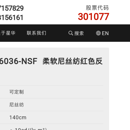
7157829
股票代码
301077
8156161
关于星华
联系我们
搜索
EN
们的优势
-6036-NSF 柔软尼丝纺红色反
企业文化
资者关系
彩色反光面料
耐水洗反光布
T恤执勤服
反光织带
可定制
尼丝纺
140cm