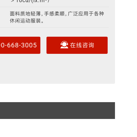
＞10cd/(lx.m²）
反光晶格
夜光面料
面料质地轻薄，手感柔顺，广泛应用于各种
休闲运动服装。
00-668-3005
在线咨询