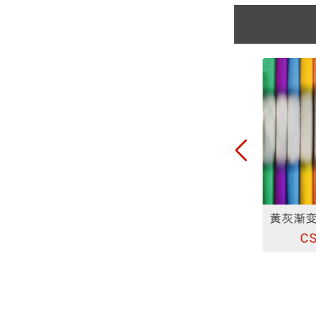
型高亮化纤反光布
尼丝纺柔软型反光布
SR-1303-1
CSR-H002
CS