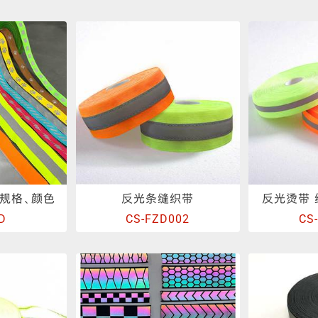
反光包边条
反光弹力布
冲孔反光布
反光丝
规格、颜色
反光条缝织带
反光烫带
D
CS-FZD002
CS