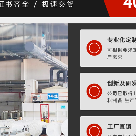
4
 证书齐全 / 极速交货
专业化定
可根据要求定
户需求
创新及研
公司已取得1
料制备 生
工厂直销