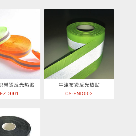
反光晶格
夜光面料
 织带烫反光热贴
牛津布烫反光热贴
-FZD001
CS-FND002