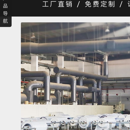
工厂直销 / 免费定制 /
品
导
航