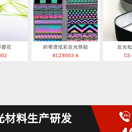
带提花
织带烫炫彩反光热贴
反光
002
XCZ8003-A
CS
光材料生产研发