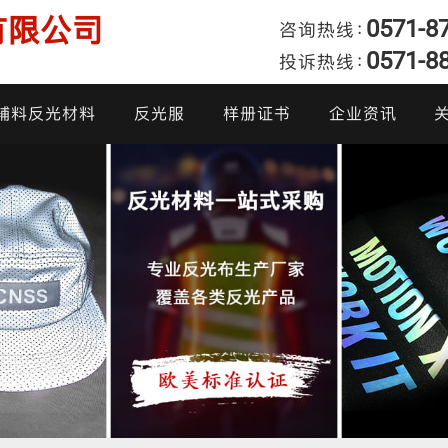
有限公司
0571-8
咨询热线：
0571-8
投诉热线：
发
辅料反光材料
反光服
样册证书
企业资讯
产品样册
企业动态
我
产品证书
行业新闻
投
炫彩反光面料
阻燃反光布
高亮反光布
反光雨衣
柔软反光面料
反光热贴膜
亮银反光布
反光棉衣