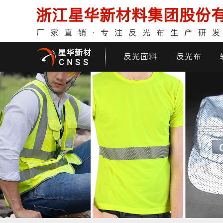
浙江星华新材料集团股份
厂家直销·专注反光布生产研
星华新材
反光面料
反光布
CNSS
印花反光面料
普亮反光布
反光背心
反光布