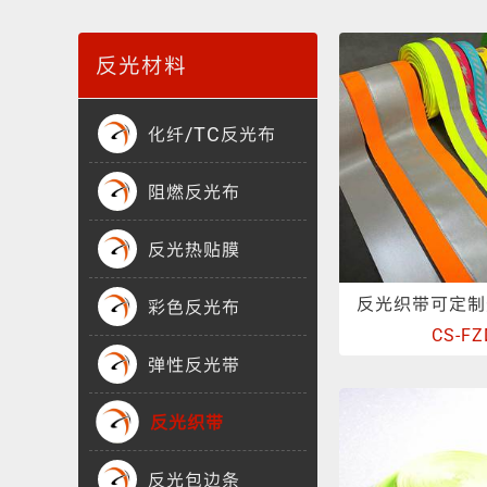
渐变反光面料
彩色反光布
反光材料
化纤/TC反光布
阻燃反光布
反光热贴膜
反光织带可定制
彩色反光布
CS-FZ
弹性反光带
反光织带
反光包边条