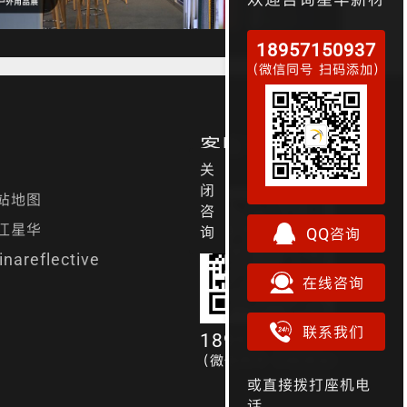
18957150937
（微信同号 扫码添加）
客服电话/微信
关
闭
站地图
咨
江星华
询
QQ咨询
inareflective
在线咨询
联系我们
18957150937
（微信同号 扫码添加）
或直接拨打座机电
话