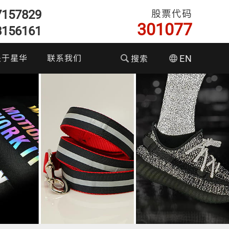
7157829
股票代码
301077
8156161
关于星华
联系我们
搜索
EN
们的优势
企业文化
资者关系
彩色反光面料
耐水洗反光布
T恤执勤服
反光织带