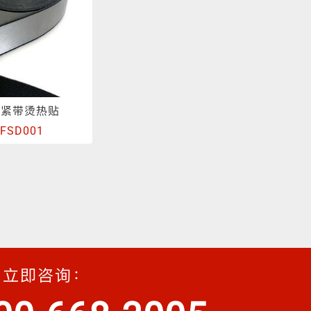
松紧带烫热贴
-FSD001
立即咨询：