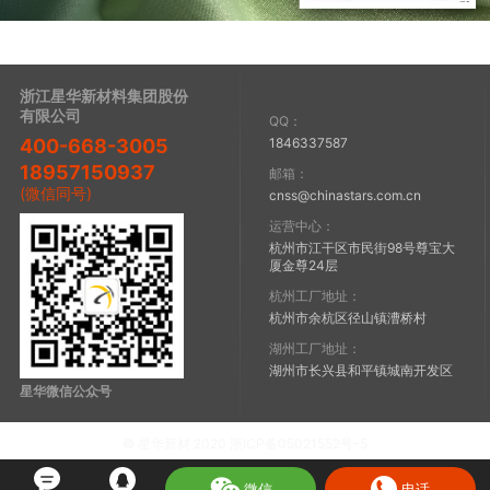
浙江星华新材料集团股份
有限公司
QQ：
1846337587
400-668-3005
18957150937
邮箱：
(微信同号)
cnss@chinastars.com.cn
运营中心：
杭州市江干区市民街98号尊宝大
厦金尊24层
杭州工厂地址：
杭州市余杭区径山镇漕桥村
湖州工厂地址：
湖州市长兴县和平镇城南开发区
星华微信公众号
© 星华新材 2020 浙ICP备05021552号-5
微信
电话