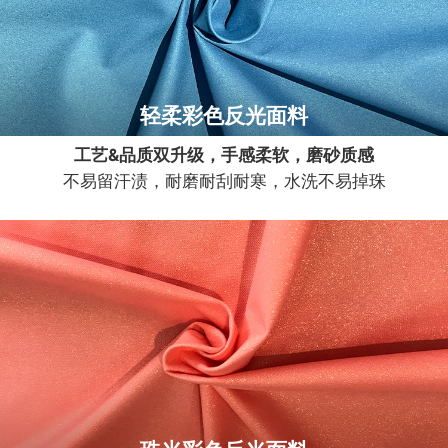
轻柔彩色反光面料
工艺&品质双升级，手感柔软，磨砂质感
不易留汗渍，耐磨耐刮耐寒，水洗不易掉珠