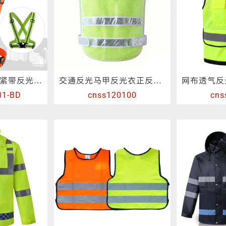
骑行反光背带 松紧带反光背心
交通反光马甲反光衣正反可印字
01-BD
cnss120100
cns