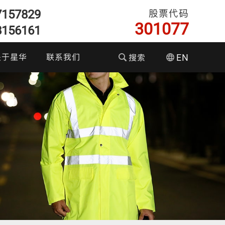
7157829
股票代码
301077
8156161
关于星华
联系我们
搜索
EN
们的优势
企业文化
资者关系
彩色反光面料
耐水洗反光布
T恤执勤服
反光织带