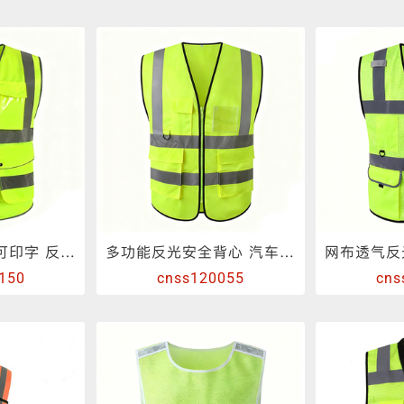
反光包边条
反光弹力布
冲孔反光布
反光丝
多袋款反光背心可印字 反光马甲多色可选
多功能反光安全背心 汽车用反光马甲可印字
150
cnss120055
cns