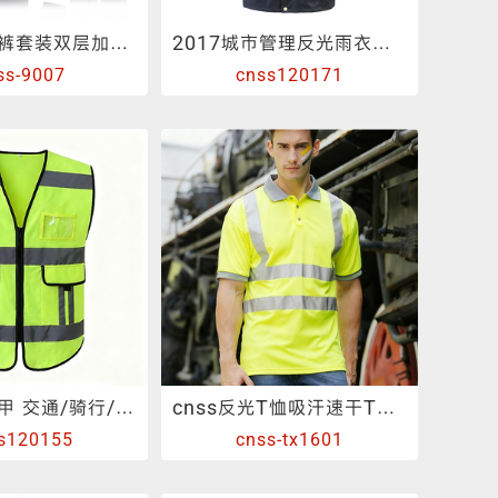
反光雨衣雨裤套装双层加大加厚摩托车雨衣成人分体骑行防水服
2017城市管理反光雨衣套装 新城管分体户外防水工作服
ss-9007
cnss120171
反光背心马甲 交通/骑行/环卫/施工荧光背心可印字
cnss反光T恤吸汗速干T恤夜跑服
s120155
cnss-tx1601