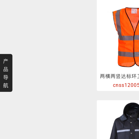
产
品
导
航
cnss1200