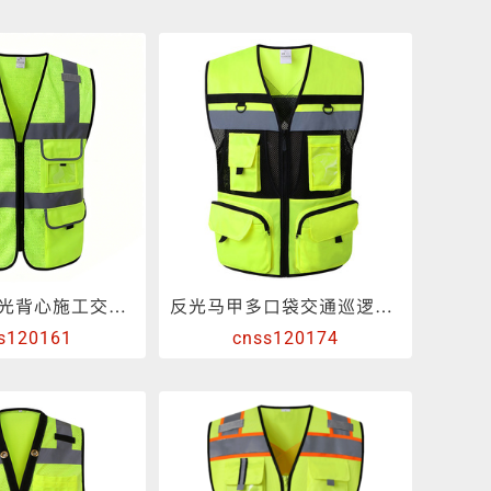
反光晶格
夜光面料
网布透气反光背心施工交通安全荧光骑行马甲
反光马甲多口袋交通巡逻车用背心
s120161
cnss120174