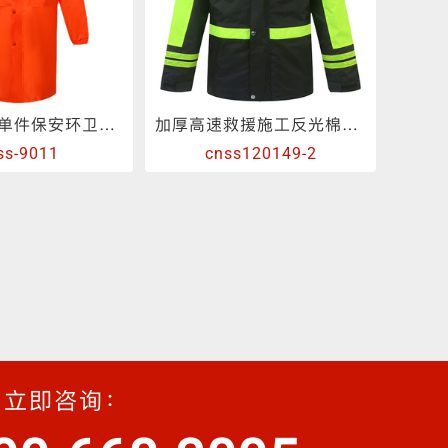
防暴雨加厚单件保安环卫长款防水反光雨衣
加厚高速救援施工反光棉衣外套
ss-9011
cnss120149-2
立即咨询：