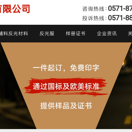
有限公司
0571-8
咨询热线：
0571-8
投诉热线：
发
辅料反光材料
反光服
样册证书
企业资讯
产品样册
企业动态
我
产品证书
行业新闻
投
炫彩反光面料
阻燃反光布
高亮反光布
反光雨衣
柔软反光面料
反光热贴膜
亮银反光布
反光棉衣