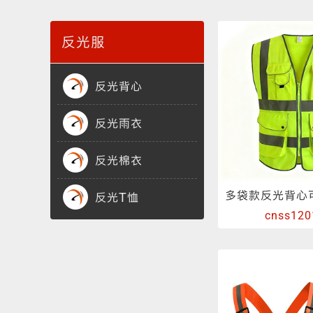
渐变反光面料
彩色反光布
反光服
反光背心
反光雨衣
反光棉衣
反光T恤
cnss120