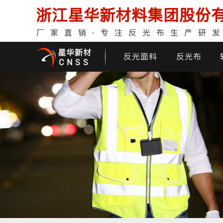
浙江星华新材料集团股份
厂家直销·专注反光布生产研
星华新材
反光面料
反光布
CNSS
印花反光面料
普亮反光布
反光背心
反光布