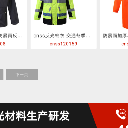
摩托车成人男女防暴雨反光雨衣套装
cnss反光棉衣 交通冬季安全加厚棉服两件套
008
cnss120159
cn
下一页
光材料生产研发