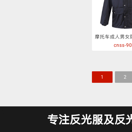
cnss-9
1
2
专注反光服及反