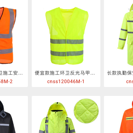
两横两竖达标环卫施工安全背心
便宜款施工环卫反光马甲背心可印logo
58M-2
cnss120046M-1
cn