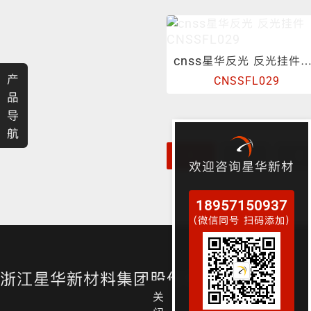
渐变反光面料
彩色反光布
cnss星华反光 反光挂件CNSSFL0
产
CNSSFL029
品
导
航
1
2
3
欢迎咨询星华新材
18957150937
（微信同号 扫码添加）
浙江星华新材料集团股份有限公司
关