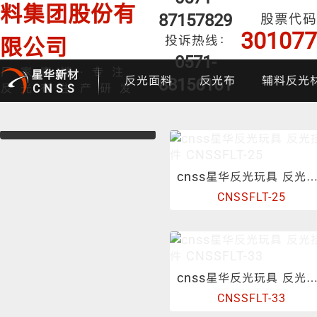
料集团股份有
87157829
股票代码
301077
投诉热线：
限公司
0571-
厂家直销·专注
星华新材
反光面料
反光布
辅料反光
88156161
反光布生产研发
CNSS
cnss星华反光玩具 反光挂件 CNSSFLT-
CNSSFLT-25
印花反光面料
普亮反光布
反光背心
反光布
炫
cnss星华反光玩具 反光挂件 CNSSFLT-
CNSSFLT-33