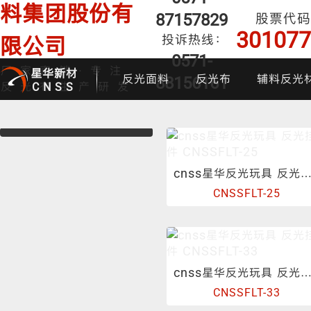
料集团股份有
87157829
股票代码
301077
投诉热线：
限公司
0571-
厂家直销·专注
星华新材
反光面料
反光布
辅料反光
88156161
反光布生产研发
CNSS
cnss星华反光玩具 反光挂件 CNSSFLT-
CNSSFLT-25
印花反光面料
普亮反光布
反光背心
反光布
炫
cnss星华反光玩具 反光挂件 CNSSFLT-
CNSSFLT-33