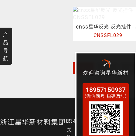
渐变反光面料
彩色反光布
cnss星华反光 反光挂件CNSSFL0
产
CNSSFL029
品
导
航
1
2
3
欢迎咨询星华新材
18957150937
（微信同号 扫码添加）
浙江星华新材料集团股份有限公司
关