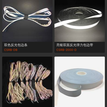
双色反光包边条
亮银双面反光弹力包边带
CSRB-DB
CSRB-2000-D