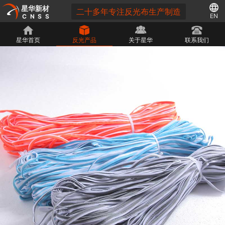
星华新材
二十多年专注反光布生产制造
EN
CNSS
星华首页
反光产品
关于星华
联系我们