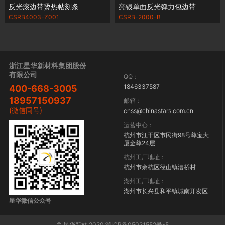
反光滚边带烫热帖刻条
亮银单面反光弹力包边带
CSRB4003-Z001
CSRB-2000-B
浙江星华新材料集团股份
有限公司
QQ：
1846337587
400-668-3005
18957150937
邮箱：
(微信同号)
cnss@chinastars.com.cn
运营中心：
杭州市江干区市民街98号尊宝大
厦金尊24层
杭州工厂地址：
杭州市余杭区径山镇漕桥村
湖州工厂地址：
湖州市长兴县和平镇城南开发区
星华微信公众号
© 星华新材 2020 浙ICP备05021552号-5