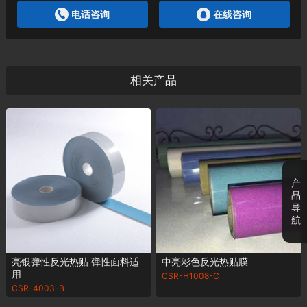
电话咨询
在线咨询
相关产品
产
品
导
航
亮银弹性反光热贴 弹性面料适
中亮彩色反光热贴膜
用
CSR-H1008-C
CSR-4003-B