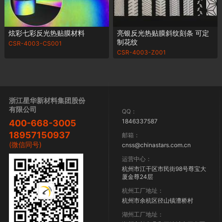
炫彩七彩反光热贴膜材料
亮银反光热贴膜斜纹刻条 可定
制花纹
CSR-4003-CS001
CSR-4003-Z001
浙江星华新材料集团股份
有限公司
QQ：
1846337587
400-668-3005
18957150937
邮箱：
(微信同号)
cnss@chinastars.com.cn
运营中心：
杭州市江干区市民街98号尊宝大
厦金尊24层
杭州工厂地址：
杭州市余杭区径山镇漕桥村
湖州工厂地址：