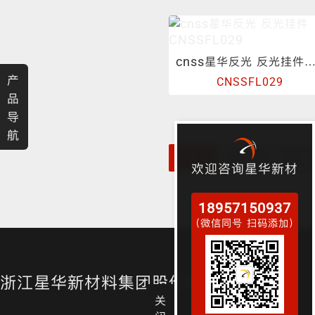
渐变反光面料
彩色反光布
cnss星华反光 反光挂件CNSSFL0
产
CNSSFL029
品
导
航
1
2
3
欢迎咨询星华新材
18957150937
（微信同号 扫码添加）
浙江星华新材料集团股份有限公司
关