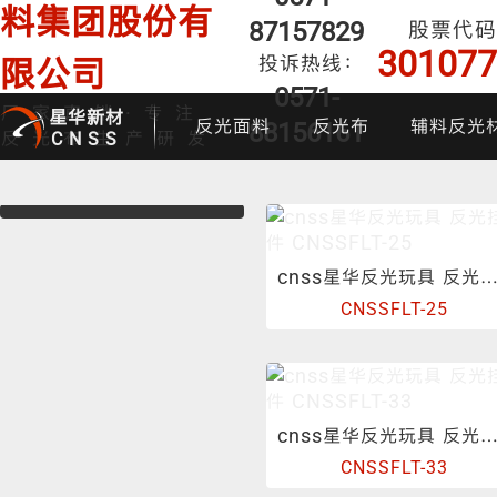
料集团股份有
87157829
股票代码
301077
投诉热线：
限公司
0571-
厂家直销·专注
星华新材
反光面料
反光布
辅料反光
88156161
反光布生产研发
CNSS
cnss星华反光玩具 反光挂件 CNSSFLT-
CNSSFLT-25
印花反光面料
普亮反光布
反光背心
反光布
炫
cnss星华反光玩具 反光挂件 CNSSFLT-
CNSSFLT-33