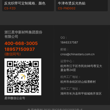
反光织带可定制规格、颜色
牛津布烫反光热贴
CS-FZD
CS-FND002
浙江星华新材料集团股份
有限公司
QQ：
1846337587
400-668-3005
18957150937
邮箱：
(微信同号)
cnss@chinastars.com.cn
运营中心：
杭州市江干区市民街98号尊宝大
厦金尊24层
杭州工厂地址：
杭州市余杭区径山镇漕桥村
湖州工厂地址：
湖州市长兴县和平镇城南开发区
星华微信公众号
© 星华新材 2020 浙ICP备05021552号-5