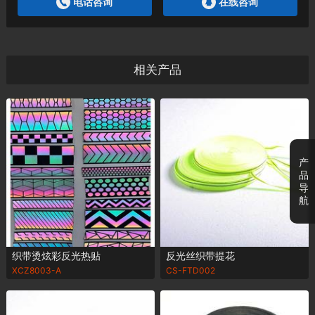
电话咨询
在线咨询
相关产品
产
品
导
航
织带烫炫彩反光热贴
反光丝织带提花
XCZ8003-A
CS-FTD002