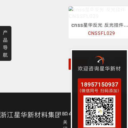
渐变反光面料
彩色反光布
cnss星华反光 反光挂件CNSSFL0
产
CNSSFL029
品
导
航
1
2
3
欢迎咨询星华新材
18957150937
（微信同号 扫码添加）
浙江星华新材料集团股份有限公司
关