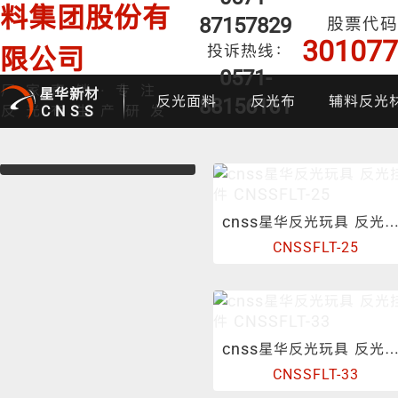
料集团股份有
87157829
股票代码
301077
投诉热线：
限公司
0571-
厂家直销·专注
星华新材
反光面料
反光布
辅料反光
88156161
反光布生产研发
CNSS
cnss星华反光玩具 反光挂件 CNSSFLT-
CNSSFLT-25
印花反光面料
普亮反光布
反光背心
反光布
炫
cnss星华反光玩具 反光挂件 CNSSFLT-
CNSSFLT-33