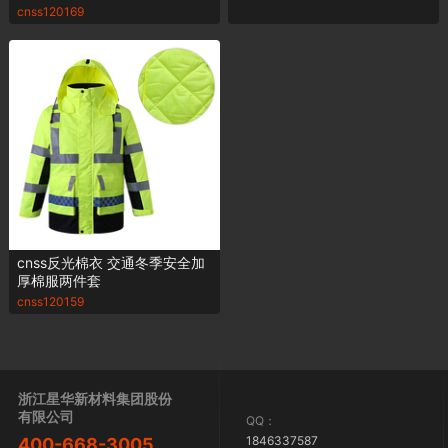
cnss120169
cnss反光棉衣 交通冬季安全加
厚棉服两件套
cnss120159
浙江星华新材料集团股份
有限公司
QQ：
1846337587
400-668-3005