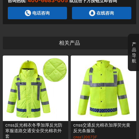
400-6683-005
咨询热线:
或点击下方按钮立即咨询
电话咨询
在线咨询
相关产品
产
品
导
航
cnss反光棉衣冬季加厚反光防
cnss交通反光棉衣加厚荧光黄
寒服道路交通安全荧光棉衣外
反光条服装
套
cnss120073F