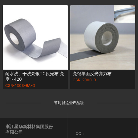
耐水洗、干洗亮银TC反光布 亮
亮银单面反光弹力布
度＞420
CSR-2000-B
CSR-1303-6A-G
暂时就这些产品啦
浙江星华新材料集团股份
有限公司
QQ：