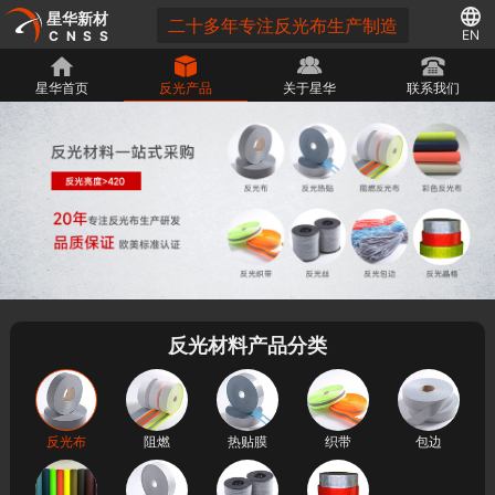
星华新材
二十多年专注反光布生产制造
EN
CNSS
星华首页
反光产品
关于星华
联系我们
反光材料产品分类
反光布
阻燃
热贴膜
织带
包边