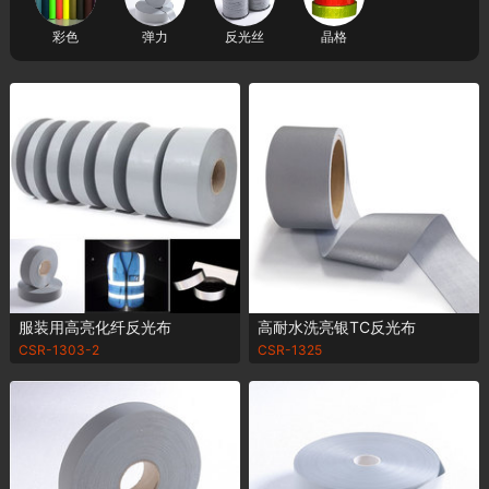
彩色
弹力
反光丝
晶格
服装用高亮化纤反光布
高耐水洗亮银TC反光布
CSR-1303-2
CSR-1325