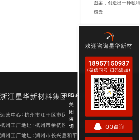
图案，创造出一种独
感受
欢迎咨询星华新材
18957150937
（微信同号 扫码添加）
浙江星华新材料集团股份有限公司
关
闭
运营中心：杭州市江干区市民街98号尊宝大厦金尊24层
咨
杭州工厂地址：杭州市余杭区径山镇漕桥村凤凰山
询
QQ咨询
湖州工厂地址：湖州市长兴县和平镇城南开发区