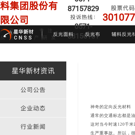
料集团股份有
87157829
股票代码
301077
投诉热线：
限公司
0571-
厂家直销·专注
星华新材
反光面料
反光布
辅料反光
88156161
反光布生产研发
CNSS
星华新材资讯
公司公告
印花反光面料
普亮反光布
反光背心
反光布
炫
神奇的定向反光材料
企业动态
通常的交通标志都是
这对当今时速
120
千米
行业新闻
生严重事故。所以，