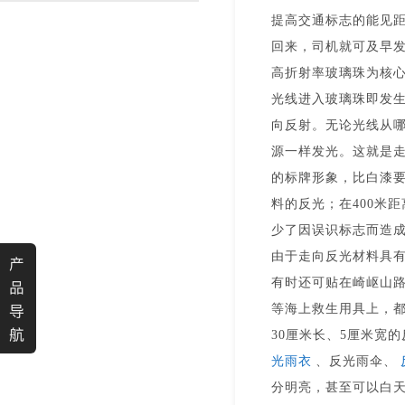
提高交通标志的能见
渐变反光面料
彩色反光布
回来，司机就可及早
高折射率玻璃珠为核
光线进入玻璃珠即发
向反射。无论光线从
源一样发光。这就是
的标牌形象，比白漆
料的反光；在
400
米
距
少了因误识标志而造
由于走向反光材料具
产
有时还可贴在崎岖山
品
导
等海上救生用具上，
航
30
厘米
长、
5
厘米
宽的
光雨衣
、反光雨伞、
分明亮，甚至可以白