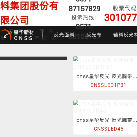
料集团股份有
87157829
股票代码
301077
投诉热线：
限公司
0571-
厂家直销·专注
星华新材
反光面料
反光布
辅料反光
88156161
反光布生产研发
CNSS
cnss星华反光 反光腕带CNSSLED1P
CNSSLED1P01
印花反光面料
普亮反光布
反光背心
反光布
炫
cnss星华反光 反光腕带CNSSLED
CNSSLED45