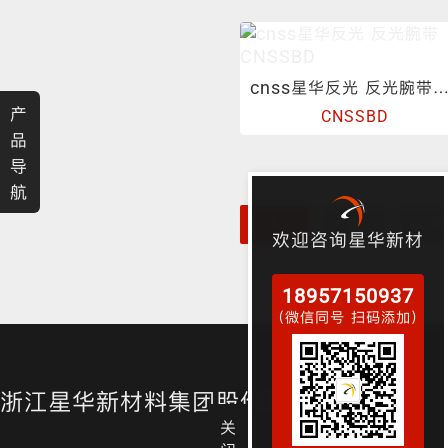
渐变反光面料
彩色反光布
cnss星华反光 反光腕带CNSS
产
CNSSBD
品
导
航
1
2
下
欢迎咨询星华新材
18957150937
（微信同号 扫码添加）
浙江星华新材料集团股份有限公司
关