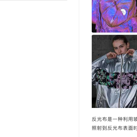
渐变反光面料
彩色反光布
反光布是一种利用
照射到反光布表面