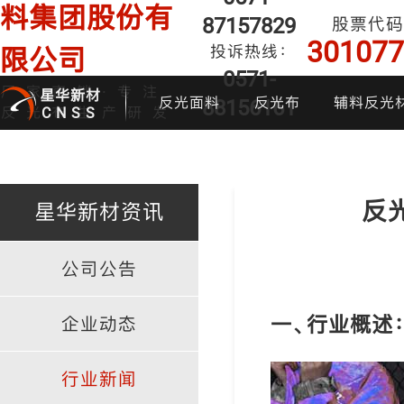
料集团股份有
87157829
股票代码
301077
投诉热线：
限公司
0571-
厂家直销·专注
星华新材
反光面料
反光布
辅料反光
88156161
反光布生产研发
CNSS
反
星华新材资讯
公司公告
印花反光面料
普亮反光布
反光背心
反光布
炫
一、行业概述
企业动态
行业新闻