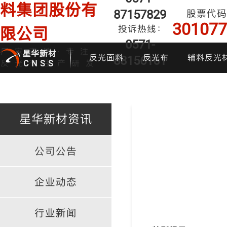
料集团股份有
87157829
股票代码
301077
投诉热线：
限公司
0571-
厂家直销·专注
星华新材
反光面料
反光布
辅料反光
88156161
反光布生产研发
CNSS
星华新材资讯
公司公告
印花反光面料
普亮反光布
反光背心
反光布
炫
企业动态
行业新闻