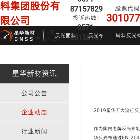
料集团股份有
87157829
股票代码
301077
投诉热线：
限公司
0571-
厂家直销·专注
星华新材
反光面料
反光布
辅料反光
88156161
反光布生产研发
CNSS
星华新材资讯
公司公告
印花反光面料
普亮反光布
反光背心
反光布
炫
2019星华五大流行
企业动态
作为国内老牌反光布制
行业新闻
华反光布通过EN 204