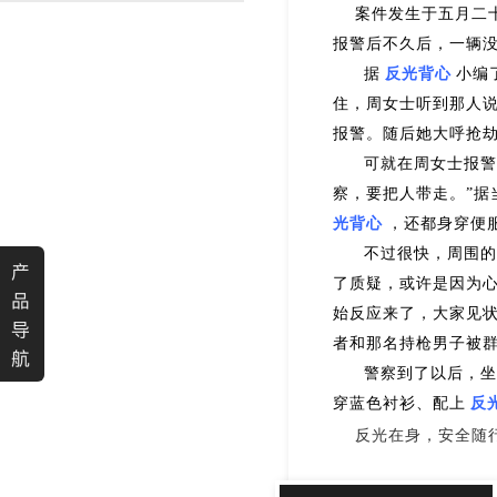
案件发生于五月二十
渐变反光面料
彩色反光布
报警后不久后，一辆
据
反光背心
小编
住，周女士听到那人
报警
。
随后她大呼
抢
可就在周女士报警
察，要把人带走。
”
光背心
，还都身穿便
不过很快，周围的
产
了质疑，
或许是因为
品
始反应来了，大家
见
导
者和那名持枪男子被
航
警察到了以后，坐
穿蓝色衬衫、配上
反
反光在身，安全随