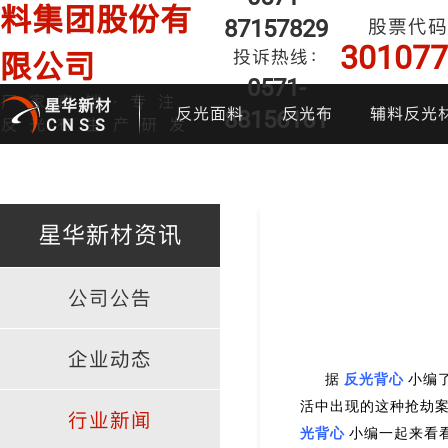
料集团股份有
87157829
股票代码
301077
投诉热线：
限公司
0571-
厂家直销·专注
星华新材
反光面料
反光布
辅料反光
88156161
反光布生产研发
CNSS
星华新材资讯
公司公告
印花反光面料
普亮反光布
反光背心
反光布
炫
企业动态
据
反光背心
小编
活中出现的这种抢劫
行业新闻
光背心
小编一起来看