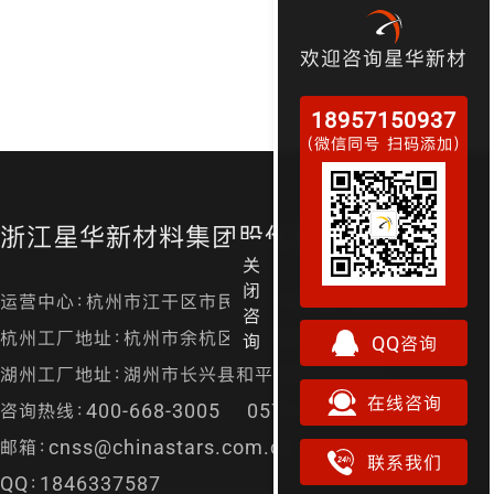
欢迎咨询星华新材
18957150937
（微信同号 扫码添加）
浙江星华新材料集团股份有限公司
关
闭
运营中心：杭州市江干区市民街98号尊宝大厦金尊24层
咨
杭州工厂地址：杭州市余杭区径山镇漕桥村凤凰山
询
QQ咨询
湖州工厂地址：湖州市长兴县和平镇城南开发区
在线咨询
咨询热线：400-668-3005 0571-87157829
邮箱：cnss@chinastars.com.cn
联系我们
QQ：1846337587