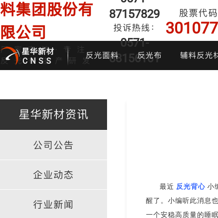
料集团股份有
87157829
股票代码
301077
投诉热线：
限公司
0571-
厂家直销·专注
星华新材
反光面料
反光布
辅料反光
88156161
反光布生产研发
CNSS
星华新材资讯
公司公告
印花反光面料
普亮反光布
反光背心
反光布
炫
企业动态
最近
反光背心
小
醒了。小编听此消息也
行业新闻
一个安稳高质量的睡