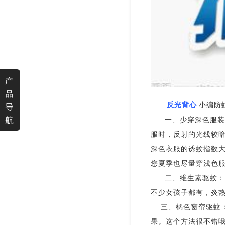
产
品
反光背心
小编防
导
航
一、少穿深色服装
服时，反射的光线较
深色衣服的诱蚊指数
您夏季也尽量穿浅色
二、维生素驱蚊：
不少女孩子都有，炎
三、橘色窗帘驱蚊
果
。这个方法很不错