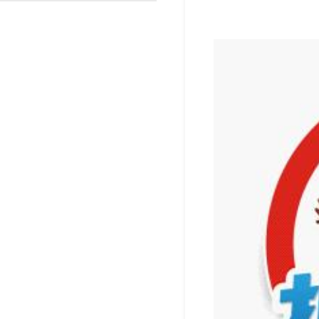
渐变反光面料
彩色反光布