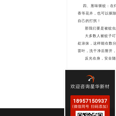
四、葱味驱蚊：
在
香等花卉
，
也可以驱
自己的打扰！
那我们要是被蚊虫
大多数人被
蚊子叮
处涂抹
，
这样能在数
荟叶
，
洗干净后掰开
反光在身，安全随
欢迎咨询星华新材
18957150937
（微信同号 扫码添加）