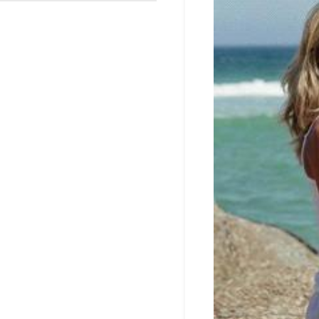
渐变反光面料
彩色反光布