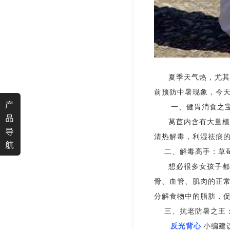
夏季天气热，尤其
前预防中暑现象，今
产
一、健胃消食之
品
莴苣内含有大量植
导
清热解毒，利湿祛痰的
航
二、解毒高手：草
想必很多女孩子都
骨、血管、肌肉的正
分解食物中的脂肪，
三、抗老防暑之王
反光背心
小编建