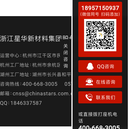
18957150937
（微信同号 扫码添加）
浙江星华新材料集团股份有限公司
关
闭
运营中心：杭州市江干区市民街98号尊宝大厦金尊24层
咨
杭州工厂地址：杭州市余杭区径山镇漕桥村凤凰山
询
QQ咨询
湖州工厂地址：湖州市长兴县和平镇城南开发区
在线咨询
咨询热线：400-668-3005 0571-87157829
邮箱：cnss@chinastars.com.cn
联系我们
QQ：1846337587
或直接拨打座机电
话
400-668-3005