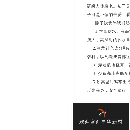
延缓人体衰老。茄子
子可是小编的最爱，
除了饮食外我们还
1.
大量饮水。在高
病人，高温时的饮水
2.
注意补充盐分和
饮料，以免造成胃部
3.
穿着质地轻薄、
4.
少食高油高脂食
5.
如高温时驾车出
反光在身，安全随行
欢迎咨询星华新材