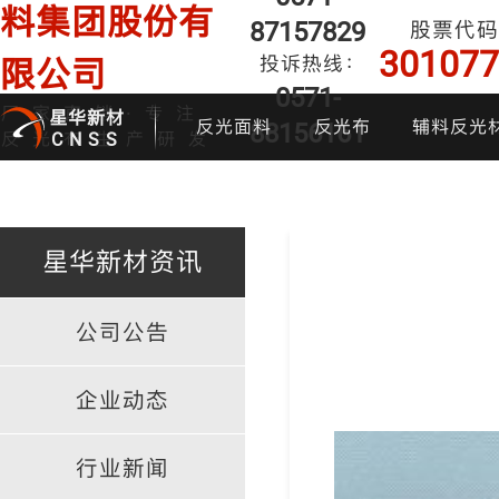
料集团股份有
87157829
股票代码
301077
投诉热线：
限公司
0571-
厂家直销·专注
星华新材
反光面料
反光布
辅料反光
88156161
反光布生产研发
CNSS
星华新材资讯
公司公告
印花反光面料
普亮反光布
反光背心
反光布
炫
企业动态
行业新闻