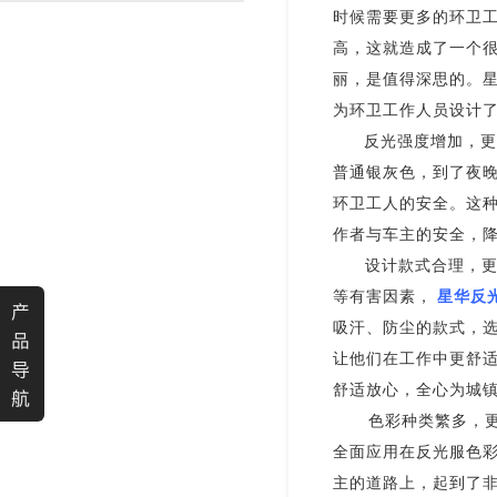
时候需要更多的环卫
渐变反光面料
彩色反光布
高，这就造成了一个
丽，是值得深思的。
为环卫工作人员设计
反光强度增加，更
普通银灰色，到了夜
环卫工人的安全。这
作者与车主的安全，
设计款式合理，
等有害因素，
星华反
产
吸汗、防尘的款式，
品
让他们在工作中更舒
导
舒适放心，全心为城
航
色彩种类繁多，
全面应用在反光服色
主的道路上，起到了