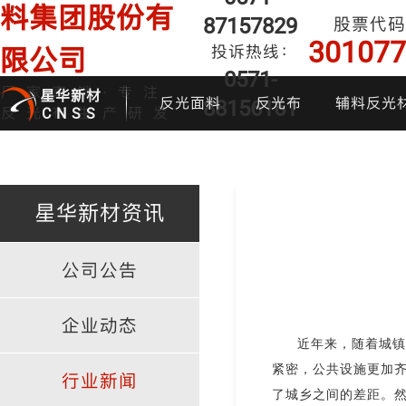
料集团股份有
87157829
股票代码
301077
投诉热线：
限公司
0571-
厂家直销·专注
星华新材
反光面料
反光布
辅料反光
88156161
反光布生产研发
CNSS
星华新材资讯
公司公告
印花反光面料
普亮反光布
反光背心
反光布
炫
企业动态
近年来，随着城镇
紧密，公共设施更加
行业新闻
了城乡之间的差距。