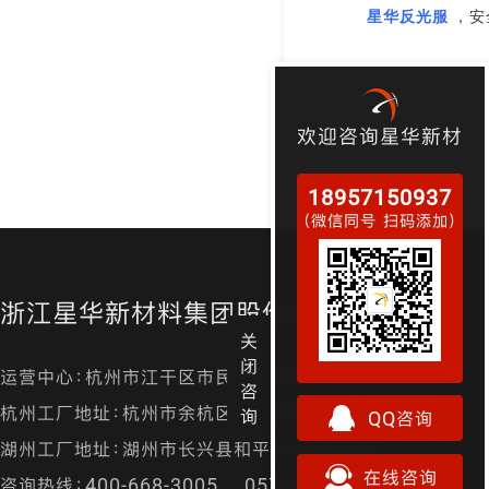
星华反光服
，安
欢迎咨询星华新材
18957150937
（微信同号 扫码添加）
浙江星华新材料集团股份有限公司
关
闭
运营中心：杭州市江干区市民街98号尊宝大厦金尊24层
咨
杭州工厂地址：杭州市余杭区径山镇漕桥村凤凰山
询
QQ咨询
湖州工厂地址：湖州市长兴县和平镇城南开发区
在线咨询
咨询热线：400-668-3005 0571-87157829