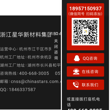
18957150937
（微信同号 扫码添加）
浙江星华新材料集团股份有限公司
关
闭
运营中心：杭州市江干区市民街98号尊宝大厦金尊24层
咨
杭州工厂地址：杭州市余杭区径山镇漕桥村凤凰山
询
QQ咨询
湖州工厂地址：湖州市长兴县和平镇城南开发区
在线咨询
咨询热线：400-668-3005 0571-87157829
邮箱：cnss@chinastars.com.cn
联系我们
QQ：1846337587
或直接拨打座机电
话