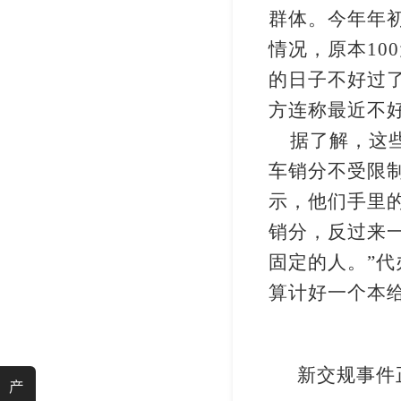
群体。今年年
情况，原本
100
的日子不好过
方连称最近不
据了解，这
车销分不受限
示，他们手里
销分，反过来
固定的人。
”
代
算计好一个本
新交规事件
产