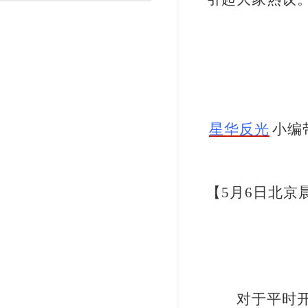
渐变反光面料
彩色反光布
星华反光
小编
【
5
月
6
日北京
对于平时开车