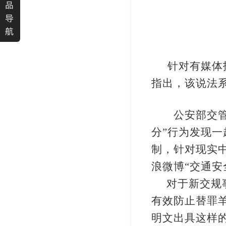
品
导
航
针对有媒体
指出，该说法
公安部交管局
分
”
行为发现一
制，针对现实
浪微博
“
交通安
对于新交规
有效防止替罪
明文
出具这样