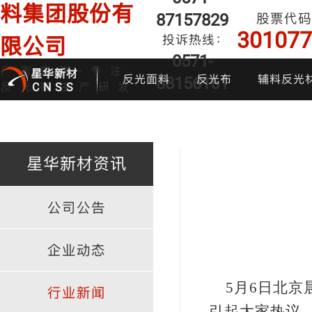
料集团股份有
87157829
股票代码
301077
投诉热线：
限公司
0571-
厂家直销·专注
星华新材
反光面料
反光布
辅料反光
88156161
反光布生产研发
CNSS
星华新材资讯
公司公告
印花反光面料
普亮反光布
反光背心
反光布
炫
企业动态
5
月
6
日北京
行业新闻
引起大家热议