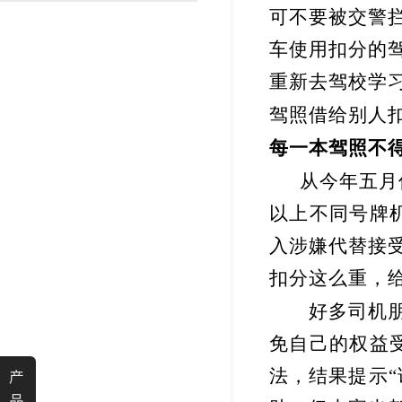
可不要被交警
渐变反光面料
彩色反光布
车使用扣分的
重新去驾校学
驾照借给别人
每一本驾照不
从今年五月
以上不同号牌
入涉嫌代替接
扣分这么重，
好多司机朋
免自己的权益
法，结果提示
产
品