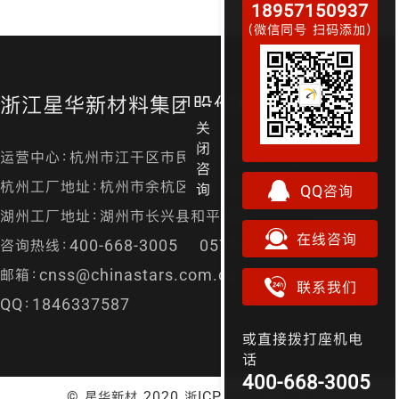
18957150937
（微信同号 扫码添加）
浙江星华新材料集团股份有限公司
关
闭
运营中心：杭州市江干区市民街98号尊宝大厦金尊24层
咨
杭州工厂地址：杭州市余杭区径山镇漕桥村凤凰山
询
QQ咨询
湖州工厂地址：湖州市长兴县和平镇城南开发区
在线咨询
咨询热线：400-668-3005 0571-87157829
邮箱：cnss@chinastars.com.cn
联系我们
QQ：1846337587
或直接拨打座机电
话
400-668-3005
© 星华新材 2020
浙ICP备05021552号-5