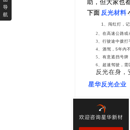
助，但大家也
导
下面
反光材料
航
1
、闯红灯，记
、在高速公路或
2
、行驶途中拨打
3
、酒驾，
5
4
年内
、有意遮挡号牌
5
、超速驾驶，需
6
反光在身，
星华反光企业
欢迎咨询星华新材