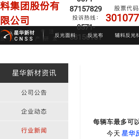
料集团股份有
87157829
股票代码
301077
投诉热线：
限公司
0571-
厂家直销·专注
星华新材
反光面料
反光布
辅料反光
88156161
反光布生产研发
CNSS
星华新材资讯
公司公告
印花反光面料
普亮反光布
反光背心
反光布
炫
企业动态
每辆车最多可以
行业新闻
今天
星华