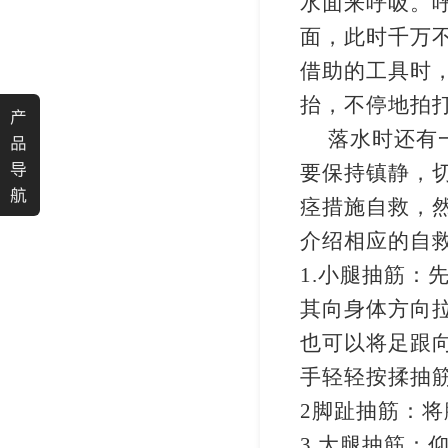
水面来呼吸。
面，此时千万
借助的工具时
抬，不停地拍
产
落水时还有
品
导
要保持镇静，
航
痉措施自救
，
介绍相应的自
1
.
小腿抽筋：
其向身体方向
也可以将足跟
手轻轻按揉抽
2
脚趾抽筋：将
3
.
大腿抽筋：