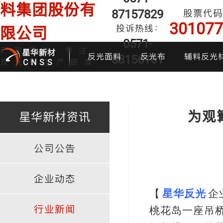
料集团股份有
87157829
股票代码
301077
投诉热线：
限公司
0571-
厂家直销·专注
星华新材
反光面料
反光布
辅料反光
88156161
反光布生产研发
CNSS
为观
星华新材资讯
公司公告
印花反光面料
普亮反光布
反光背心
反光布
炫
企业动态
【
星华反光
企
行业新闻
桃花岛一座吊