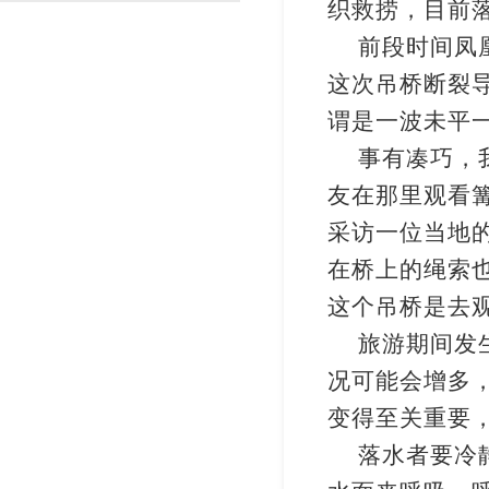
织救捞，目前
渐变反光面料
彩色反光布
前段时间凤
这次吊桥断裂
谓是一波未平
事有凑巧，
友在那里观看
采访一位当地
在桥上的绳索
这个吊桥是去
旅游期间发
况可能会增多
变得至关重要
落水者要冷