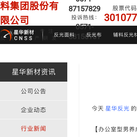
料集团股份有
87157829
股票代码
301077
投诉热线：
限公司
0571-
厂家直销·专注
星华新材
反光面料
反光布
辅料反光
88156161
反光布生产研发
CNSS
星华新材资讯
公司公告
印花反光面料
普亮反光布
反光背心
反光布
炫
今天
星华反光
的
企业动态
行业新闻
【办公室型男养