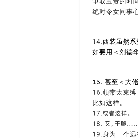
争取宝贵的时
绝对令女同事
西装虽然系
14.
如要用＜刘德
15. 甚至＜
领带太束缚
16.
比如这样。
17.或者这样。
18. 又，干脆.....
身为一个远
19.