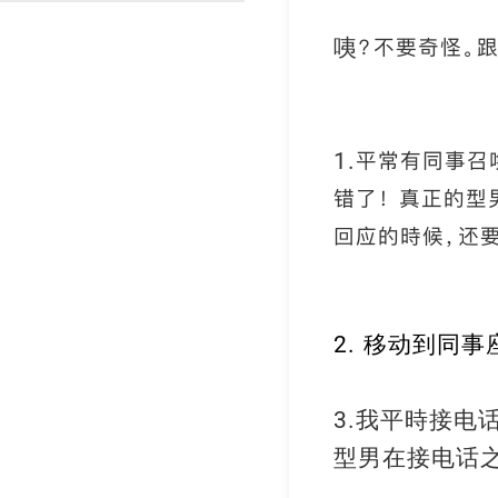
渐变反光面料
彩色反光布
咦？不要奇怪。
1.平常有同事召
错了！ 真正的
回应的時候，还要
移动到同事
2.
我平時接电
3.
型男在接电话