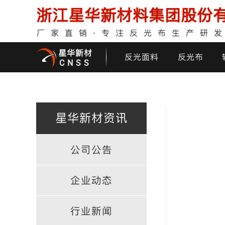
浙江星华新材料集团股份
厂家直销·专注反光布生产研
星华新材
反光面料
反光布
CNSS
星华新材资讯
公司公告
印花反光面料
普亮反光布
反光背心
反光布
企业动态
行业新闻