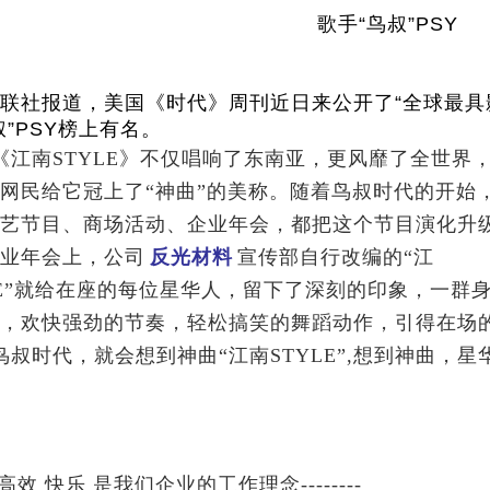
歌手
“
鸟叔
”PSY
反光包边条
反光弹力布
冲孔反光布
反光丝
社报道，美国《时代》周刊
近日来
公开了
“
全球最具
叔
”PSY
榜上有名。
《江南
STYLE
》不仅唱响了东南亚，更风靡了全世界
网民给它冠上了“神曲”的美称。随着鸟叔时代的开始
艺节目、商场活动、企业年会，都把这个节目演化升
业年会上，
公司
反光材料
宣传部自行改编的“江
E
”
就给在座的每位星华人，留下了深刻的印象，一群
，欢快强劲的节奏，轻松搞笑的舞蹈动作，引得在场
鸟叔时代，就会想到神曲“江南
STYLE
”
,
想到神曲，星
 高效 快乐 是我们企业的工作理念
--------