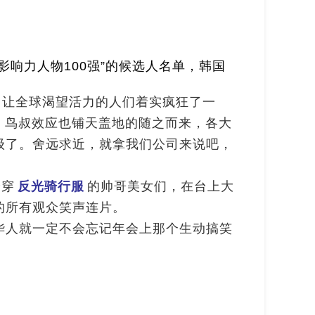
反光晶格
夜光面料
影响力人物
100
强
”
的候选人名单，韩国
，让全球渴望活力的人们着实疯狂了一
，鸟叔效应也铺天盖地的随之而来，各大
级了。舍远求近，就拿我们公司来说吧，
身穿
反光骑行服
的帅哥美女们，在台上大
的所有观众笑声连片。
华人就一定不会忘记年会上那个生动搞笑