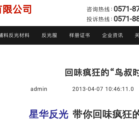
有限公司
0571-8
咨询热线：
0571-8
投诉热线：
发
辅料反光材料
反光服
样册证书
企业资讯
产品样册
企业动态
我
回味疯狂的“鸟叔时
产品证书
行业新闻
admin
2013-04-07 10:46:11.0
投
炫彩反光面料
阻燃反光布
高亮反光布
反光雨衣
柔软反光面料
反光热贴膜
亮银反光布
反光棉衣
星华反光
带你回味疯狂的