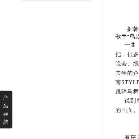
渐变反光面料
彩色反光布
据韩联
歌手
“
鸟
一曲
把，很多
晚会、综
去年的企
南
STYL
跳骑马舞
产
说到
品
的画面。
导
航
有序