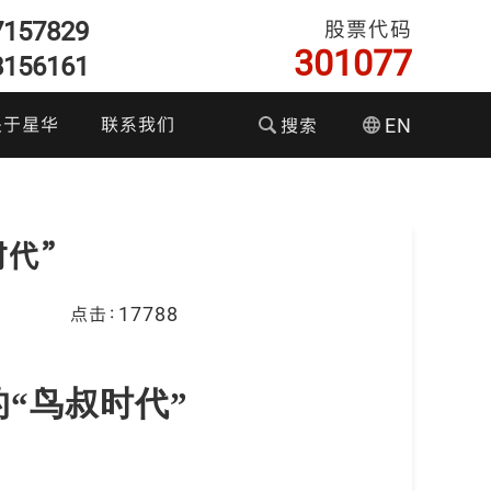
7157829
股票代码
301077
8156161
关于星华
联系我们
搜索
EN
们的优势
代”
企业文化
点击：17788
资者关系
彩色反光面料
耐水洗反光布
T恤执勤服
反光织带
“鸟叔时代”