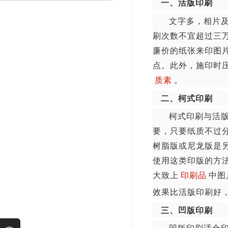
一、活版印刷
渐变反光面料
彩色反光布
文字多，相片及
刷次数不宜超过三
廉价的纸张来印图
点。此外，施印时
质素
。
二、柯式印刷
柯式印刷与活
要，只要纸质不过
树脂版或尼龙版是
使用这类印版的方
大致上
印刷品
中图
效果比活版印刷好
三、凹版印刷