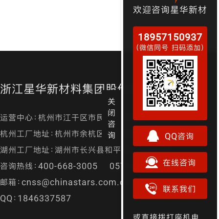
欢迎咨询星华新材
18957150937
（微信同号 扫码添加）
浙江星华新材料集团股份有限公司
关
闭
运营中心：杭州市江干区市民街98号尊宝大厦金尊24层
咨
杭州工厂地址：杭州市余杭区径山镇漕桥村凤凰山
询
QQ咨询
湖州工厂地址：湖州市长兴县和平镇城南开发区
在线咨询
咨询热线：400-668-3005 0571-87157829
邮箱：cnss@chinastars.com.cn
联系我们
QQ：1846337587
或直接拨打座机电