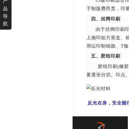
凹版印刷适合
产
品
于制版费昂贵，印
导
四、丝网印刷
航
由于丝网印刷
上施印如方形盒、
用以印制锦旗、T
五、胶纸印刷
胶纸印刷(橡
要逐张分切。印点
反光在身，安全随