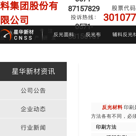
料集团股份有
87157829
股票代码
301077
投诉热线：
限公司
0571-
厂家直销·专注
星华新材
反光面料
反光布
辅料反光
88156161
反光布生产研发
CNSS
星华新材资讯
公司公告
印花反光面料
普亮反光布
反光背心
反光布
炫
反光材料
印刷
企业动态
方法各有不同，必
行业新闻
印刷方法