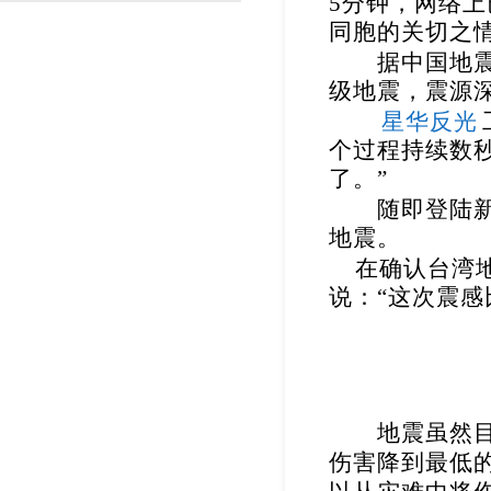
5
分钟，网络上
同胞的关切之
渐变反光面料
彩色反光布
据中国地震
级地震，震源
星华反光
个过程持续数
了。
”
随即登陆新浪
地震。
在确认台湾
说：
“
这次震感
地震虽然目前
伤害降到最低