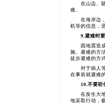
在山边、陡峭
难。
在海岸边，有
机等的信息，
9.
避难时
因地震造成的
施。避难的方
徒步避难的方
对于病人等的
在事前就避难
10.
不要听
在发生大地震
地采取行动，