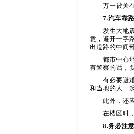
万一被关在电
7.
汽车靠
发生大地震时
意，避开十字
出道路的中间
都市中心地区
有警察的话，
有必要避难时
和当地的人一
此外，还应该
在楼区时，根
8.
务必注