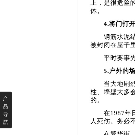
上，是很危险
体。
4.
将门打
钢筋水泥结构
被封闭在屋子
平时要事先想
5.
户外的
当大地剧烈摇
柱、墙壁大多
产
的。
品
在
1987
年
导
人死伤。务必
航
在繁华街、楼