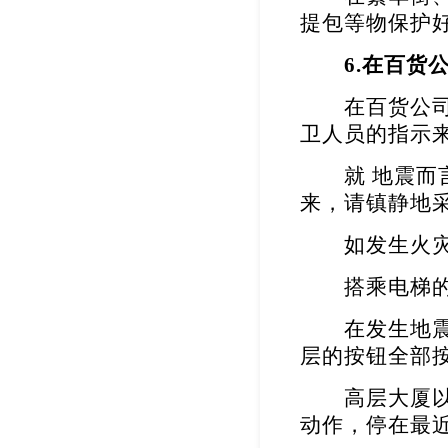
提包等物保护
6.
在百货
在百货公司、
卫人员的指示
就 地震而言
来，请镇静地
如发生火灾，
搭乘电梯的
在发生地震、
层的按钮全部
高层大厦以及
动作，停在最