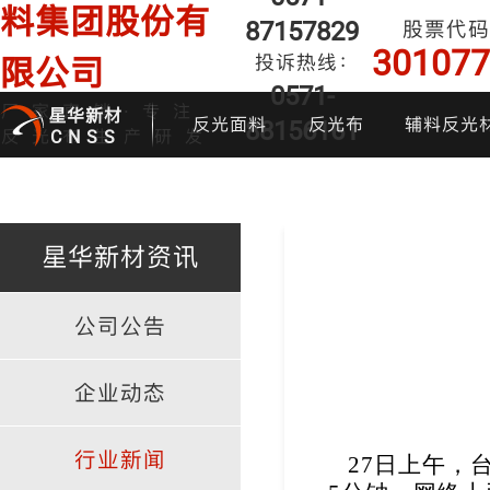
料集团股份有
87157829
股票代码
301077
投诉热线：
限公司
0571-
厂家直销·专注
星华新材
反光面料
反光布
辅料反光
88156161
反光布生产研发
CNSS
星华新材资讯
公司公告
印花反光面料
普亮反光布
反光背心
反光布
炫
企业动态
行业新闻
27
日上午，