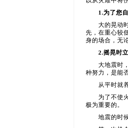
以从灾难中将
1.
为了您
大的晃动时
先，在重心较
身的场合，无
2.
摇晃时
大地震时，也
种努力，是能
从平时就养成
为了不使火灾
极为重要的。
地震的时候