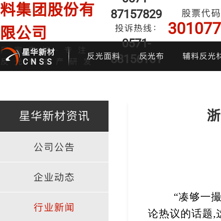
料集团股份有
87157829
股票代码
301077
投诉热线：
限公司
0571-
厂家直销·专注
星华新材
反光面料
反光布
辅料反光
88156161
反光布生产研发
CNSS
浙
星华新材资讯
公司公告
印花反光面料
普亮反光布
反光背心
反光布
炫
企业动态
“
凑够一
行业新闻
论热议的话题
,