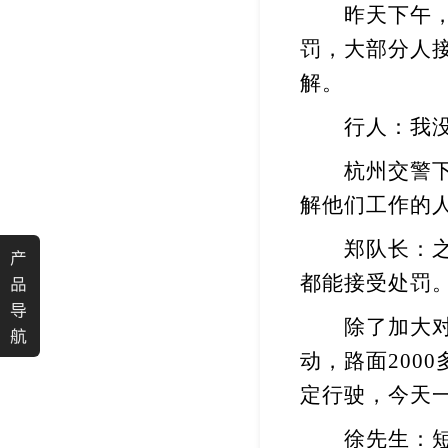
昨天下午，在
罚，大部分人
解。
行人：我没看
杭州交警下
解他们工作的
郑队长：之前
产
都能接受处罚
品
导
除了加大对现
航
动，路面
2000
定行驶，今天
徐先生：短信