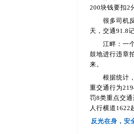
200
块钱要扣
2
很多司机反映
天，交通
91.8
江畔：一个
鼓地进行违章
来。
根据统计，
重交通行为
219
罚
8
类重点交通
人行横道
1622
反光在身，安