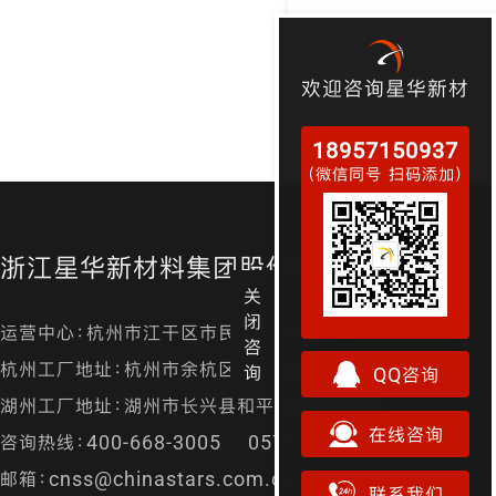
欢迎咨询星华新材
18957150937
（微信同号 扫码添加）
浙江星华新材料集团股份有限公司
关
闭
运营中心：杭州市江干区市民街98号尊宝大厦金尊24层
咨
杭州工厂地址：杭州市余杭区径山镇漕桥村凤凰山
询
QQ咨询
湖州工厂地址：湖州市长兴县和平镇城南开发区
在线咨询
咨询热线：400-668-3005 0571-87157829
邮箱：cnss@chinastars.com.cn
联系我们