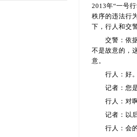
2013
年
“
一号行
渐变反光面料
彩色反光布
秩序的违法行
下，行人和交
交警：依据道
不是故意的，
意。
行人：好
记者：您是
行人：对啊
记者：以后
行人：会的