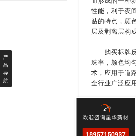
而形成的一种
渐变反光面料
彩色反光布
性能，利于夜
贴的特点，颜
层及剥离层构
购买标牌反光
产
珠率，颜色均
品
术
，应用于道
导
航
全行业
广泛应
欢迎咨询星华新材
18957150937