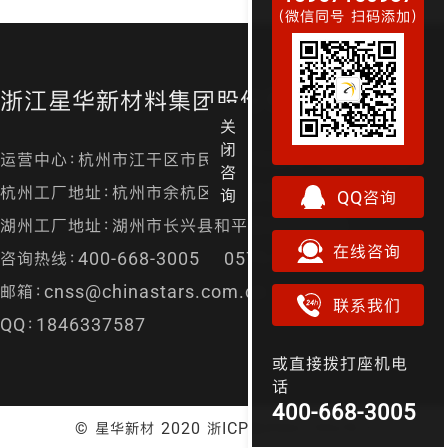
（微信同号 扫码添加）
浙江星华新材料集团股份有限公司
关
闭
运营中心：杭州市江干区市民街98号尊宝大厦金尊24层
咨
杭州工厂地址：杭州市余杭区径山镇漕桥村凤凰山
询
QQ咨询
湖州工厂地址：湖州市长兴县和平镇城南开发区
在线咨询
咨询热线：400-668-3005 0571-87157829
邮箱：cnss@chinastars.com.cn
联系我们
QQ：1846337587
或直接拨打座机电
话
400-668-3005
© 星华新材 2020
浙ICP备05021552号-5