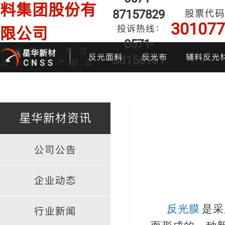
料集团股份有
87157829
股票代码
301077
投诉热线：
限公司
0571-
厂家直销·专注
星华新材
反光面料
反光布
辅料反光
88156161
反光布生产研发
CNSS
星华新材资讯
公司公告
印花反光面料
普亮反光布
反光背心
反光布
炫
企业动态
反光膜
是采
行业新闻