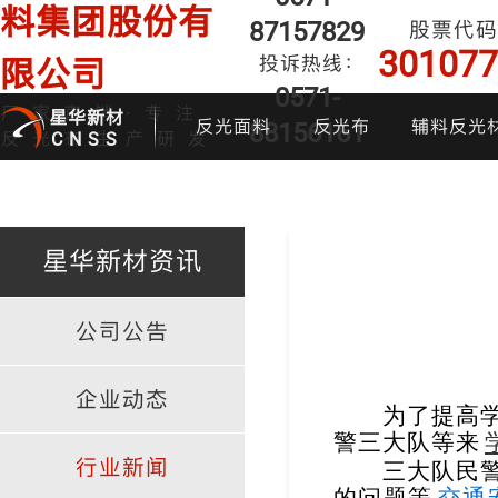
料集团股份有
87157829
股票代码
301077
投诉热线：
限公司
0571-
厂家直销·专注
星华新材
反光面料
反光布
辅料反光
88156161
反光布生产研发
CNSS
星华新材资讯
公司公告
印花反光面料
普亮反光布
反光背心
反光布
炫
企业动态
为了提高学生
警三大队等来
行业新闻
三大队民警现