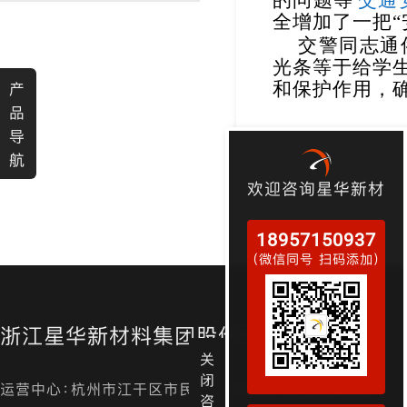
的问题等
交通
全增加了一把“
渐变反光面料
彩色反光布
交警同志通
光条等于给学
和保护作用，
产
品
导
航
欢迎咨询星华新材
18957150937
（微信同号 扫码添加）
浙江星华新材料集团股份有限公司
关
闭
运营中心：杭州市江干区市民街98号尊宝大厦金尊24层
咨