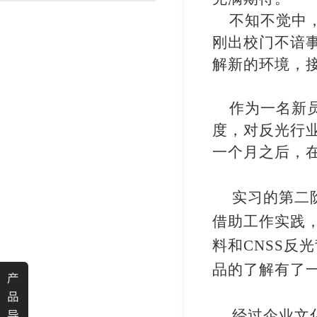
不知不觉中
渐变反光面料
彩色反光布
刚出校门不谙
解新的环境，
作为一名新
度，对反光行
一个月之后，
实习的第二
借助工作实践
料和CNSS
品的了解有了
产
品
经过企业文
导