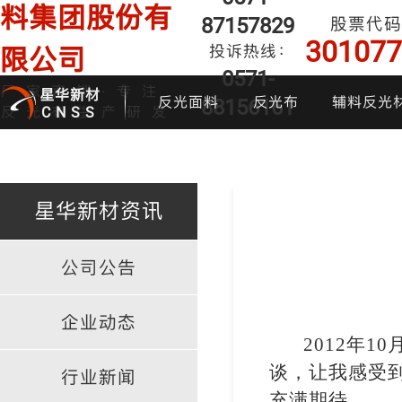
料集团股份有
87157829
股票代码
301077
投诉热线：
限公司
0571-
厂家直销·专注
星华新材
反光面料
反光布
辅料反光
88156161
反光布生产研发
CNSS
星华新材资讯
公司公告
印花反光面料
普亮反光布
反光背心
反光布
炫
企业动态
2012
年1
谈，让我感受
行业新闻
充满期待。