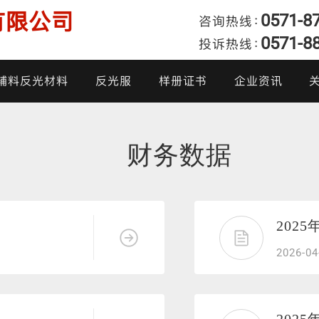
有限公司
0571-8
咨询热线：
0571-8
投诉热线：
发
辅料反光材料
反光服
样册证书
企业资讯
产品样册
企业动态
我
财务数据
产品证书
行业新闻
投
炫彩反光面料
阻燃反光布
高亮反光布
反光雨衣
柔软反光面料
反光热贴膜
亮银反光布
反光棉衣
202
2026-04