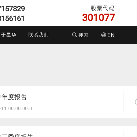
7157829
股票代码
301077
8156161
关于星华
联系我们
搜索
EN
们的优势
企业文化
资者关系
彩色反光面料
耐水洗反光布
T恤执勤服
反光织带
5年年度报告
-11 00:00:00.0