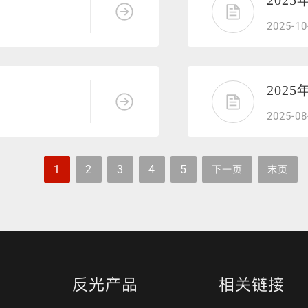
202
反光包边条
反光弹力布
冲孔反光布
反光丝
2025-10
202
2025-08
1
2
3
4
5
下一页
末页
反光产品
相关链接