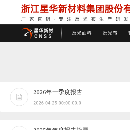
浙江星华新材料集团股份
厂家直销·专注反光布生产研
星华新材
反光面料
反光布
CNSS
印花反光面料
普亮反光布
反光背心
反光布
2026年一季度报告
2026-04-25 00:00:00.0